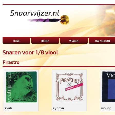
home
zoeken
vragen
uw account
Snaren voor 1/8 viool
Pirastro
evah
synoxa
violino