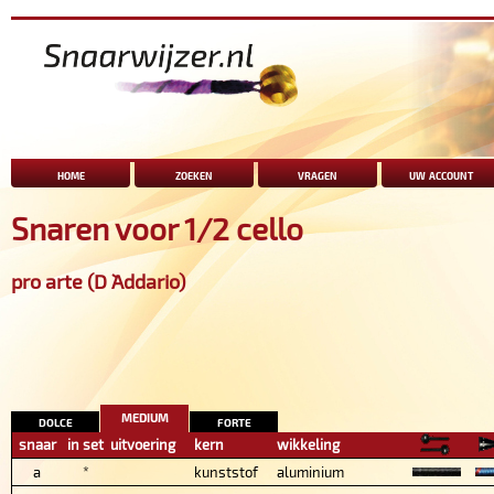
home
zoeken
vragen
uw account
Snaren voor 1/2 cello
pro arte (D `Addario)
medium
dolce
forte
snaar
in set
uitvoering
kern
wikkeling
a
*
kunststof
aluminium