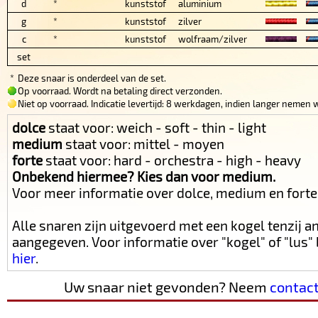
d
*
kunststof
aluminium
g
*
kunststof
zilver
c
*
kunststof
wolfraam/zilver
set
*
Deze snaar is onderdeel van de set.
Op voorraad. Wordt na betaling direct verzonden.
Niet op voorraad. Indicatie levertijd: 8 werkdagen, indien langer nemen w
dolce
staat voor: weich - soft - thin - light
medium
staat voor: mittel - moyen
forte
staat voor: hard - orchestra - high - heavy
Onbekend hiermee? Kies dan voor medium.
Voor meer informatie over dolce, medium en fort
Alle snaren zijn uitgevoerd met een kogel tenzij 
aangegeven. Voor informatie over "kogel" of "lus
hier
.
Uw snaar niet gevonden? Neem
contac