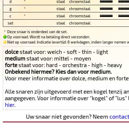
d
*
staal
chroomstaal
g
*
staal
chroomstaal
c
*
staal
chroomstaal
set
staal
chroomstaal
*
Deze snaar is onderdeel van de set.
Op voorraad. Wordt na betaling direct verzonden.
Niet op voorraad. Indicatie levertijd: 8 werkdagen, indien langer nemen w
dolce
staat voor: weich - soft - thin - light
medium
staat voor: mittel - moyen
forte
staat voor: hard - orchestra - high - heavy
Onbekend hiermee? Kies dan voor medium.
Voor meer informatie over dolce, medium en fort
Alle snaren zijn uitgevoerd met een kogel tenzij 
aangegeven. Voor informatie over "kogel" of "lus
hier
.
Uw snaar niet gevonden? Neem
contac