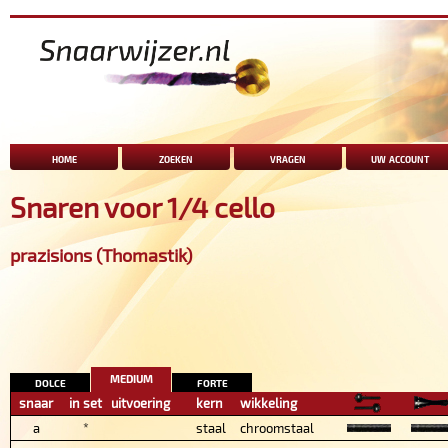
home
zoeken
vragen
uw account
Snaren voor 1/4 cello
prazisions (Thomastik)
medium
dolce
forte
snaar
in set
uitvoering
kern
wikkeling
a
*
staal
chroomstaal