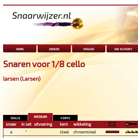
home
zoeken
vragen
uw account
Snaren voor 1/8 cello
larsen (Larsen)
medium
dolce
forte
snaar
in set
uitvoering
kern
wikkeling
a
*
staal
chroomstaal