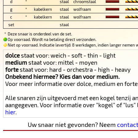
d
*
staal
chroomstaal
g
*
kabelkern
staal
wolfraam
c
*
kabelkern
staal
wolfraam
set
staal
*
Deze snaar is onderdeel van de set.
Op voorraad. Wordt na betaling direct verzonden.
Niet op voorraad. Indicatie levertijd: 8 werkdagen, indien langer nemen w
dolce
staat voor: weich - soft - thin - light
medium
staat voor: mittel - moyen
forte
staat voor: hard - orchestra - high - heavy
Onbekend hiermee? Kies dan voor medium.
Voor meer informatie over dolce, medium en fort
Alle snaren zijn uitgevoerd met een kogel tenzij 
aangegeven. Voor informatie over "kogel" of "lus
hier
.
Uw snaar niet gevonden? Neem
contac