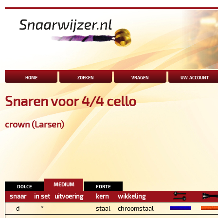
home
zoeken
vragen
uw account
Snaren voor 4/4 cello
crown (Larsen)
medium
dolce
forte
snaar
in set
uitvoering
kern
wikkeling
d
*
staal
chroomstaal