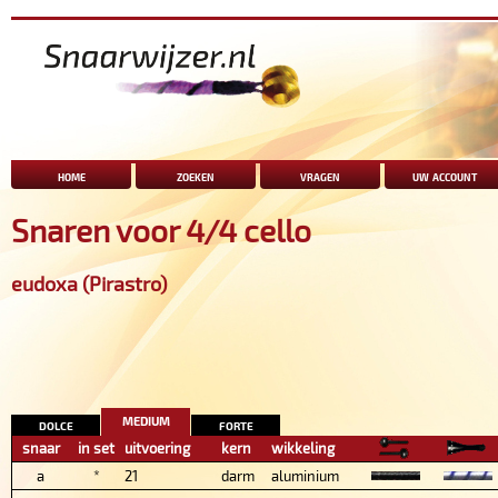
home
zoeken
vragen
uw account
Snaren voor 4/4 cello
eudoxa (Pirastro)
medium
dolce
forte
snaar
in set
uitvoering
kern
wikkeling
a
*
21
darm
aluminium