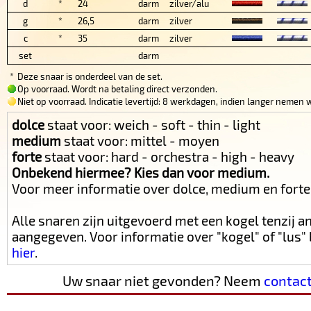
d
*
24
darm
zilver/alu
g
*
26,5
darm
zilver
c
*
35
darm
zilver
set
darm
*
Deze snaar is onderdeel van de set.
Op voorraad. Wordt na betaling direct verzonden.
Niet op voorraad. Indicatie levertijd: 8 werkdagen, indien langer nemen w
dolce
staat voor: weich - soft - thin - light
medium
staat voor: mittel - moyen
forte
staat voor: hard - orchestra - high - heavy
Onbekend hiermee? Kies dan voor medium.
Voor meer informatie over dolce, medium en fort
Alle snaren zijn uitgevoerd met een kogel tenzij 
aangegeven. Voor informatie over "kogel" of "lus
hier
.
Uw snaar niet gevonden? Neem
contac