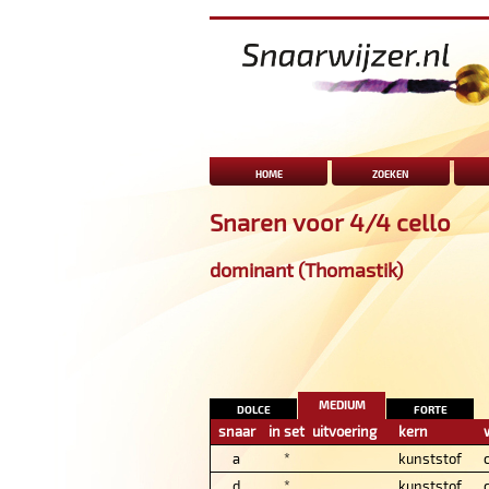
home
zoeken
Snaren voor 4/4 cello
dominant (Thomastik)
medium
dolce
forte
snaar
in set
uitvoering
kern
a
*
kunststof
d
*
kunststof