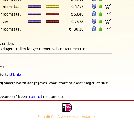
chroomstaal
€ 47,75
chroomstaal
€ 53,40
zilver
€ 76,65
chroomstaal
€ 180,20
rzonden.
werkdagen, indien langer nemen wij contact met u op.
avy
 forte
klik hier
.
zij anders wordt aangegeven. Voor informatie over "kogel" of "lus"
 gevonden? Neem
contact
met ons op.
|
Betaalinfo
Algemene voorwaarden