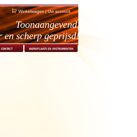
Winkelwagen
|
Uw account
Toonaangevend,
r en scherp geprijsd!
contact
werkplaats en instrumenten