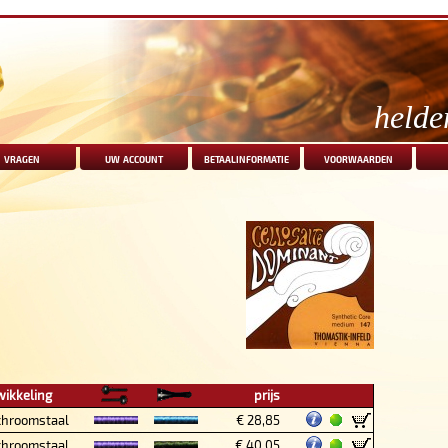
helde
vragen
uw account
betaalinformatie
voorwaarden
wikkeling
prijs
chroomstaal
€ 28,85
chroomstaal
€ 40,05