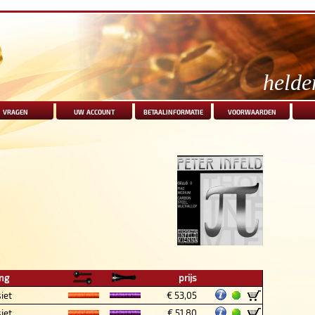
helde
vragen
uw account
betaalinformatie
voorwaarden
ing
prijs
iet
€ 53,05
iet
€ 51,80