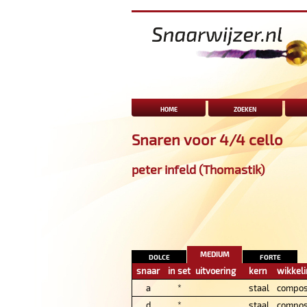
home
zoeken
Snaren voor 4/4 cello
peter infeld (Thomastik)
medium
dolce
forte
snaar
in set
uitvoering
kern
wikkel
a
*
staal
compos
d
*
staal
compos