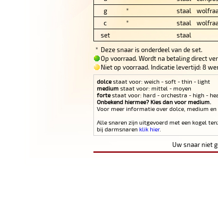
g
*
staal
wolfra
c
*
staal
wolfra
set
staal
*
Deze snaar is onderdeel van de set.
Op voorraad. Wordt na betaling direct ve
Niet op voorraad. Indicatie levertijd: 8 
dolce
staat voor: weich - soft - thin - light
medium
staat voor: mittel - moyen
forte
staat voor: hard - orchestra - high - he
Onbekend hiermee? Kies dan voor medium.
Voor meer informatie over dolce, medium en
Alle snaren zijn uitgevoerd met een kogel ten
bij darmsnaren
klik hier
.
Uw snaar niet