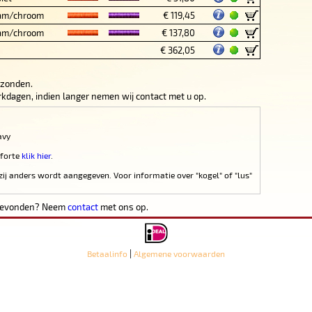
am/chroom
€ 119,45
am/chroom
€ 137,80
€ 362,05
rzonden.
werkdagen, indien langer nemen wij contact met u op.
avy
 forte
klik hier
.
zij anders wordt aangegeven. Voor informatie over "kogel" of "lus"
 gevonden? Neem
contact
met ons op.
|
Betaalinfo
Algemene voorwaarden