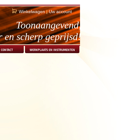
Winkelwagen
|
Uw account
Toonaangevend,
r en scherp geprijsd!
contact
werkplaats en instrumenten