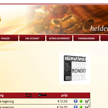
helde
vragen
uw account
betaalinformatie
voorwaarden
ing
prijs
e legering
€ 51,50
e legering
€ 54,05