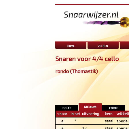
home
zoeken
Snaren voor 4/4 cello
rondo (Thomastik)
medium
dolce
forte
snaar
in set
uitvoering
kern
wikkel
a
*
staal
special
a
XP
staal
special