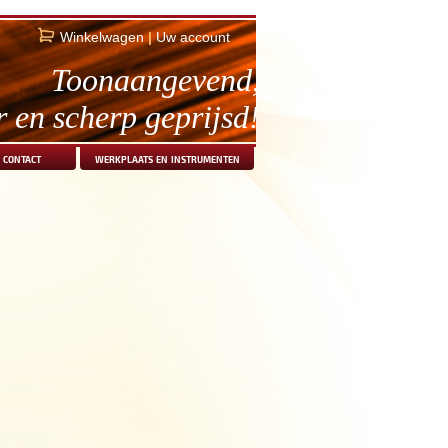
Winkelwagen
|
Uw account
Toonaangevend,
r en scherp geprijsd!
contact
werkplaats en instrumenten