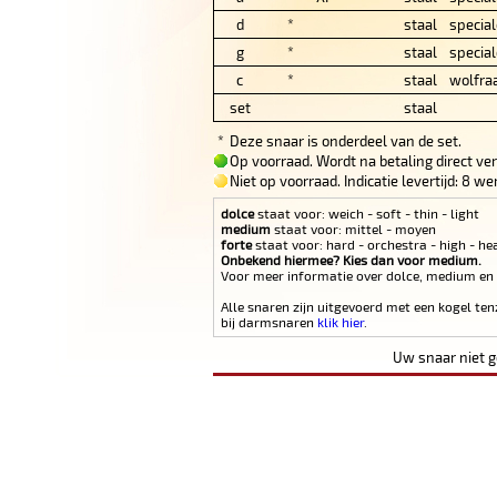
d
*
staal
special
g
*
staal
special
c
*
staal
wolfra
set
staal
*
Deze snaar is onderdeel van de set.
Op voorraad. Wordt na betaling direct ve
Niet op voorraad. Indicatie levertijd: 8 
dolce
staat voor: weich - soft - thin - light
medium
staat voor: mittel - moyen
forte
staat voor: hard - orchestra - high - he
Onbekend hiermee? Kies dan voor medium.
Voor meer informatie over dolce, medium en
Alle snaren zijn uitgevoerd met een kogel ten
bij darmsnaren
klik hier
.
Uw snaar niet