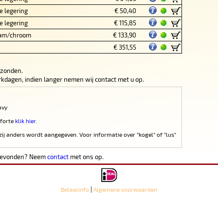
e legering
€ 50,40
e legering
€ 115,85
am/chroom
€ 133,90
€ 351,55
rzonden.
werkdagen, indien langer nemen wij contact met u op.
avy
 forte
klik hier
.
zij anders wordt aangegeven. Voor informatie over "kogel" of "lus"
 gevonden? Neem
contact
met ons op.
|
Betaalinfo
Algemene voorwaarden