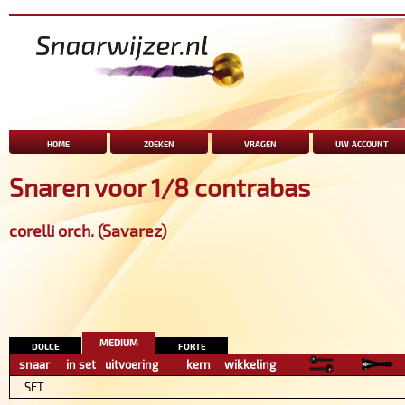
home
zoeken
vragen
uw account
Snaren voor 1/8 contrabas
corelli orch. (Savarez)
medium
dolce
forte
snaar
in set
uitvoering
kern
wikkeling
SET