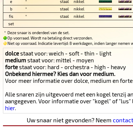
e
*
staal
nikkel
b
*
staal
nikkel
fis
*
staal
nikkel
set
*
Deze snaar is onderdeel van de set.
Op voorraad. Wordt na betaling direct verzonden.
Niet op voorraad. Indicatie levertijd: 8 werkdagen, indien langer nemen w
dolce
staat voor: weich - soft - thin - light
medium
staat voor: mittel - moyen
forte
staat voor: hard - orchestra - high - heavy
Onbekend hiermee? Kies dan voor medium.
Voor meer informatie over dolce, medium en fort
Alle snaren zijn uitgevoerd met een kogel tenzij 
aangegeven. Voor informatie over "kogel" of "lus
hier
.
Uw snaar niet gevonden? Neem
contac