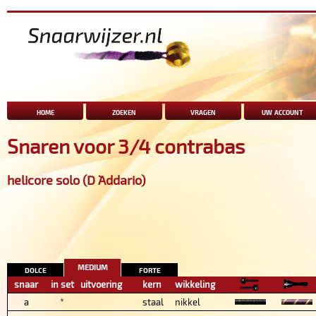
home
zoeken
vragen
uw account
Snaren voor 3/4 contrabas
helicore solo (D `Addario)
medium
dolce
forte
snaar
in set
uitvoering
kern
wikkeling
a
*
staal
nikkel