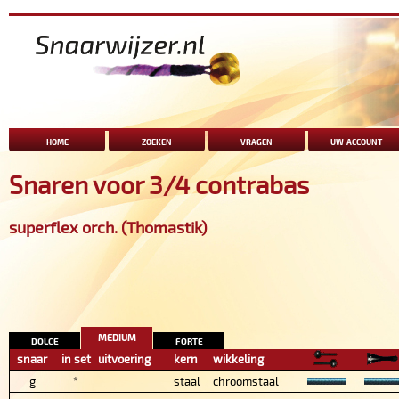
home
zoeken
vragen
uw account
Snaren voor 3/4 contrabas
superflex orch. (Thomastik)
medium
dolce
forte
snaar
in set
uitvoering
kern
wikkeling
g
*
staal
chroomstaal