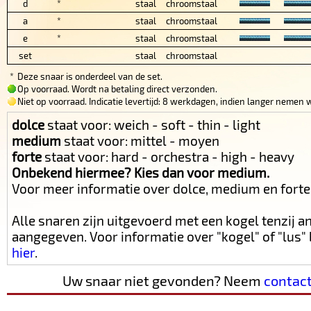
d
*
staal
chroomstaal
a
*
staal
chroomstaal
e
*
staal
chroomstaal
set
staal
chroomstaal
*
Deze snaar is onderdeel van de set.
Op voorraad. Wordt na betaling direct verzonden.
Niet op voorraad. Indicatie levertijd: 8 werkdagen, indien langer nemen w
dolce
staat voor: weich - soft - thin - light
medium
staat voor: mittel - moyen
forte
staat voor: hard - orchestra - high - heavy
Onbekend hiermee? Kies dan voor medium.
Voor meer informatie over dolce, medium en fort
Alle snaren zijn uitgevoerd met een kogel tenzij 
aangegeven. Voor informatie over "kogel" of "lus
hier
.
Uw snaar niet gevonden? Neem
contac