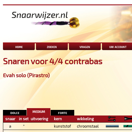
home
zoeken
vragen
uw account
Snaren voor 4/4 contrabas
Evah solo (Pirastro)
medium
dolce
forte
snaar
in set
uitvoering
kern
wikkeling
a
*
kunststof
chroomstaal