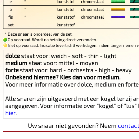
e
*
kunststof
chroomstaal
b
*
kunststof
chroomstaal
fis
*
kunststof
chroomstaal
set
kunststof
*
Deze snaar is onderdeel van de set.
Op voorraad. Wordt na betaling direct verzonden.
Niet op voorraad. Indicatie levertijd: 8 werkdagen, indien langer nemen w
dolce
staat voor: weich - soft - thin - light
medium
staat voor: mittel - moyen
forte
staat voor: hard - orchestra - high - heavy
Onbekend hiermee? Kies dan voor medium.
Voor meer informatie over dolce, medium en fort
Alle snaren zijn uitgevoerd met een kogel tenzij 
aangegeven. Voor informatie over "kogel" of "lus
hier
.
Uw snaar niet gevonden? Neem
contac