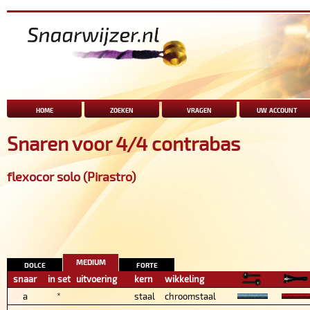
home
zoeken
vragen
uw account
Snaren voor 4/4 contrabas
flexocor solo (Pirastro)
medium
dolce
forte
snaar
in set
uitvoering
kern
wikkeling
a
*
staal
chroomstaal