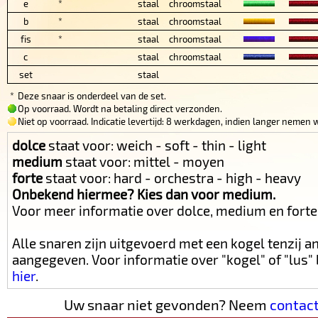
e
*
staal
chroomstaal
b
*
staal
chroomstaal
fis
*
staal
chroomstaal
c
staal
chroomstaal
set
staal
*
Deze snaar is onderdeel van de set.
Op voorraad. Wordt na betaling direct verzonden.
Niet op voorraad. Indicatie levertijd: 8 werkdagen, indien langer nemen w
dolce
staat voor: weich - soft - thin - light
medium
staat voor: mittel - moyen
forte
staat voor: hard - orchestra - high - heavy
Onbekend hiermee? Kies dan voor medium.
Voor meer informatie over dolce, medium en fort
Alle snaren zijn uitgevoerd met een kogel tenzij 
aangegeven. Voor informatie over "kogel" of "lus
hier
.
Uw snaar niet gevonden? Neem
contac