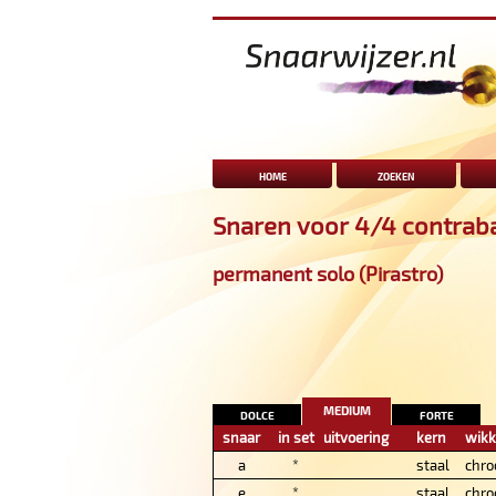
home
zoeken
Snaren voor 4/4 contrab
permanent solo (Pirastro)
medium
dolce
forte
snaar
in set
uitvoering
kern
wikk
a
*
staal
chro
e
*
staal
chro