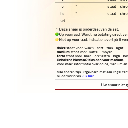
b
*
staal
chro
fis
*
staal
chro
set
*
Deze snaar is onderdeel van de set.
Op voorraad. Wordt na betaling direct ve
Niet op voorraad. Indicatie levertijd: 8 
dolce
staat voor: weich - soft - thin - light
medium
staat voor: mittel - moyen
forte
staat voor: hard - orchestra - high - he
Onbekend hiermee? Kies dan voor medium.
Voor meer informatie over dolce, medium en
Alle snaren zijn uitgevoerd met een kogel ten
bij darmsnaren
klik hier
.
Uw snaar niet