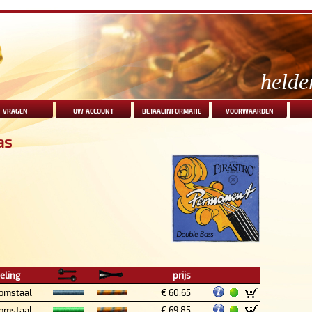
helde
vragen
uw account
betaalinformatie
voorwaarden
as
eling
prijs
omstaal
€ 60,65
omstaal
€ 69,85