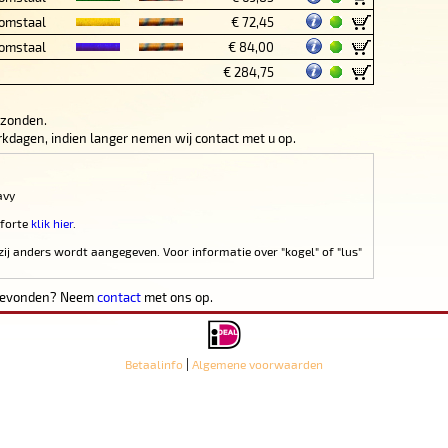
omstaal
€ 72,45
omstaal
€ 84,00
€ 284,75
rzonden.
werkdagen, indien langer nemen wij contact met u op.
avy
 forte
klik hier
.
zij anders wordt aangegeven. Voor informatie over "kogel" of "lus"
 gevonden? Neem
contact
met ons op.
|
Betaalinfo
Algemene voorwaarden