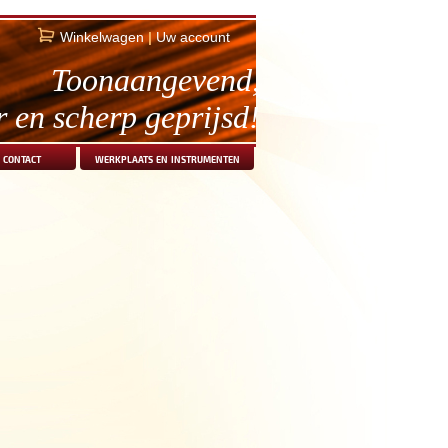
Winkelwagen
|
Uw account
Toonaangevend,
r en scherp geprijsd!
contact
werkplaats en instrumenten