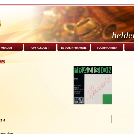
helde
vragen
uw account
betaalinformatie
voorwaarden
as
sie.
rzonden.