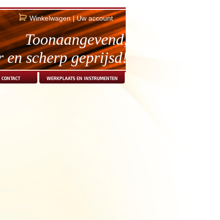
Winkelwagen
|
Uw account
Toonaangevend,
r en scherp geprijsd!
contact
werkplaats en instrumenten