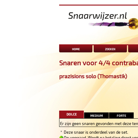
home
zoeken
Snaren voor 4/4 contrab
prazisions solo (Thomastik)
dolce
medium
forte
Er zijn geen snaren gevonden met deze ten
*
Deze snaar is onderdeel van de set.
Op voorraad. Wordt na betaling direct ve