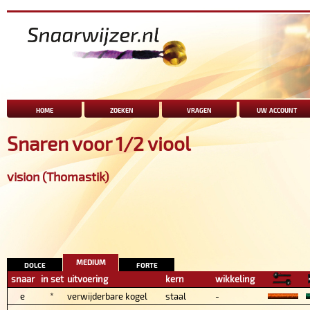
home
zoeken
vragen
uw account
Snaren voor 1/2 viool
vision (Thomastik)
medium
dolce
forte
snaar
in set
uitvoering
kern
wikkeling
e
*
verwijderbare kogel
staal
-