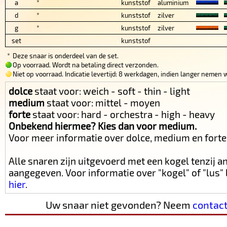
a
*
kunststof
aluminium
d
*
kunststof
zilver
g
*
kunststof
zilver
set
kunststof
*
Deze snaar is onderdeel van de set.
Op voorraad. Wordt na betaling direct verzonden.
Niet op voorraad. Indicatie levertijd: 8 werkdagen, indien langer nemen w
dolce
staat voor: weich - soft - thin - light
medium
staat voor: mittel - moyen
forte
staat voor: hard - orchestra - high - heavy
Onbekend hiermee? Kies dan voor medium.
Voor meer informatie over dolce, medium en fort
Alle snaren zijn uitgevoerd met een kogel tenzij 
aangegeven. Voor informatie over "kogel" of "lus
hier
.
Uw snaar niet gevonden? Neem
contac