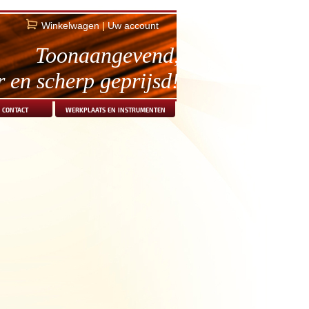
Winkelwagen
|
Uw account
Toonaangevend,
r en scherp geprijsd!
contact
werkplaats en instrumenten