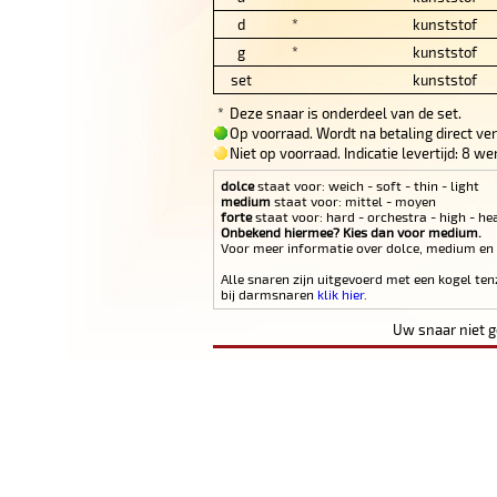
d
*
kunststof
g
*
kunststof
set
kunststof
*
Deze snaar is onderdeel van de set.
Op voorraad. Wordt na betaling direct ve
Niet op voorraad. Indicatie levertijd: 8 
dolce
staat voor: weich - soft - thin - light
medium
staat voor: mittel - moyen
forte
staat voor: hard - orchestra - high - he
Onbekend hiermee? Kies dan voor medium.
Voor meer informatie over dolce, medium en
Alle snaren zijn uitgevoerd met een kogel ten
bij darmsnaren
klik hier
.
Uw snaar niet