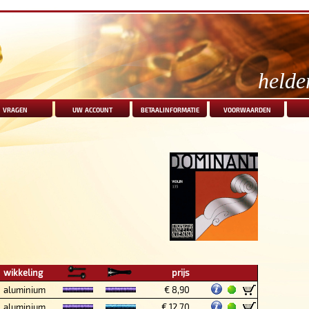
helde
vragen
uw account
betaalinformatie
voorwaarden
wikkeling
prijs
aluminium
€ 8,90
aluminium
€ 12,70