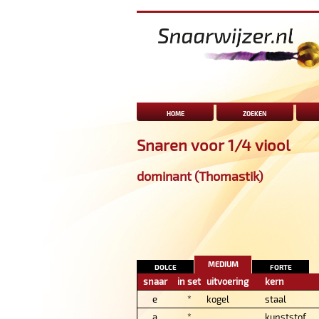
home
zoeken
Snaren voor 1/4 viool
dominant (Thomastik)
medium
dolce
forte
snaar
in set
uitvoering
kern
e
*
kogel
staal
a
*
kunststof