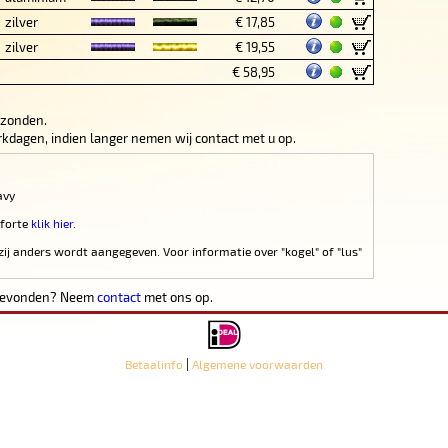
zilver
€ 17,85
zilver
€ 19,55
€ 58,95
rzonden.
werkdagen, indien langer nemen wij contact met u op.
avy
 forte
klik hier
.
zij anders wordt aangegeven. Voor informatie over "kogel" of "lus"
 gevonden? Neem
contact
met ons op.
|
Betaalinfo
Algemene voorwaarden