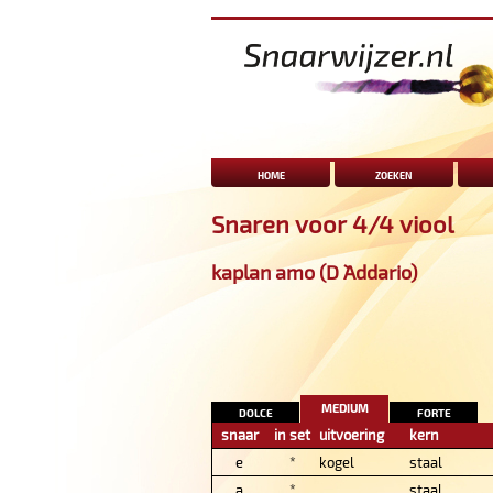
home
zoeken
Snaren voor 4/4 viool
kaplan amo (D `Addario)
medium
dolce
forte
snaar
in set
uitvoering
kern
e
*
kogel
staal
a
*
staal