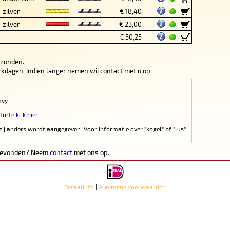
zilver
€ 18,40
zilver
€ 23,00
€ 50,25
rzonden.
werkdagen, indien langer nemen wij contact met u op.
avy
 forte
klik hier
.
zij anders wordt aangegeven. Voor informatie over "kogel" of "lus"
 gevonden? Neem
contact
met ons op.
|
Betaalinfo
Algemene voorwaarden