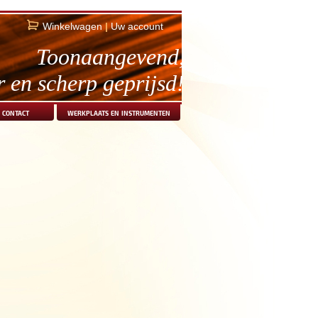
Winkelwagen
|
Uw account
Toonaangevend,
r en scherp geprijsd!
contact
werkplaats en instrumenten