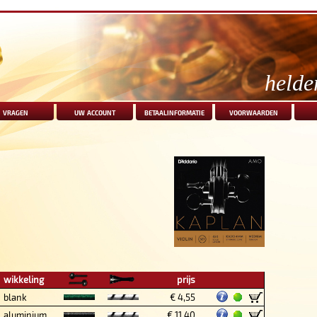
helde
vragen
uw account
betaalinformatie
voorwaarden
wikkeling
prijs
blank
€ 4,55
aluminium
€ 11,40