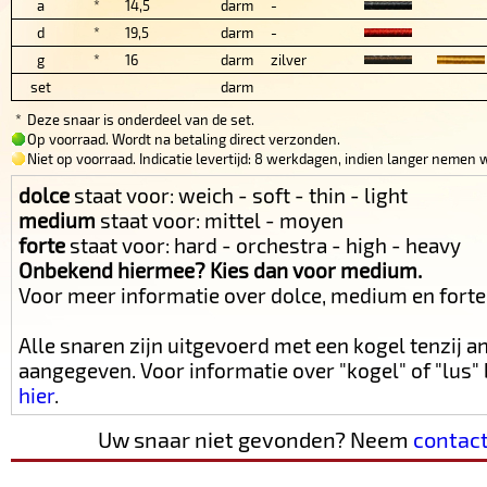
a
*
14,5
darm
-
d
*
19,5
darm
-
g
*
16
darm
zilver
set
darm
*
Deze snaar is onderdeel van de set.
Op voorraad. Wordt na betaling direct verzonden.
Niet op voorraad. Indicatie levertijd: 8 werkdagen, indien langer nemen w
dolce
staat voor: weich - soft - thin - light
medium
staat voor: mittel - moyen
forte
staat voor: hard - orchestra - high - heavy
Onbekend hiermee? Kies dan voor medium.
Voor meer informatie over dolce, medium en fort
Alle snaren zijn uitgevoerd met een kogel tenzij 
aangegeven. Voor informatie over "kogel" of "lus
hier
.
Uw snaar niet gevonden? Neem
contac