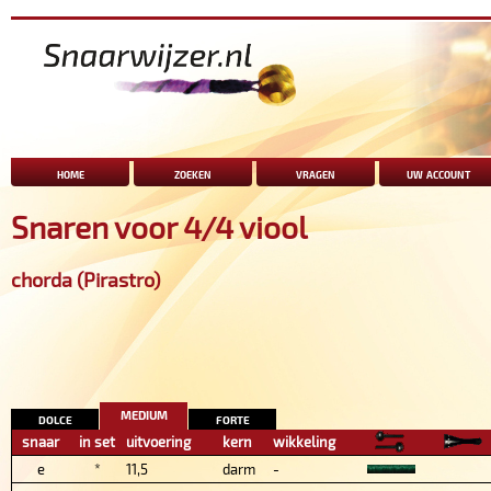
home
zoeken
vragen
uw account
Snaren voor 4/4 viool
chorda (Pirastro)
medium
dolce
forte
snaar
in set
uitvoering
kern
wikkeling
e
*
11,5
darm
-