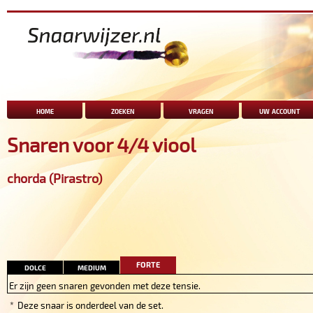
home
zoeken
vragen
uw account
Snaren voor 4/4 viool
chorda (Pirastro)
forte
dolce
medium
Er zijn geen snaren gevonden met deze tensie.
*
Deze snaar is onderdeel van de set.