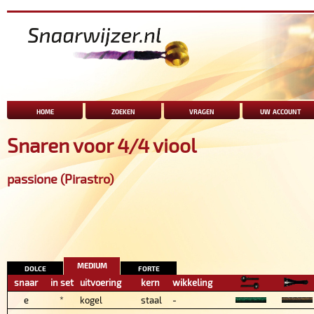
home
zoeken
vragen
uw account
Snaren voor 4/4 viool
passione (Pirastro)
medium
dolce
forte
snaar
in set
uitvoering
kern
wikkeling
e
*
kogel
staal
-