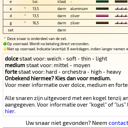
e
lus
staal
-
a
*
13,5
darm
aluminium
d
*
13,5
darm
zilver
g
*
16,5
darm
zilver
set
darm
*
Deze snaar is onderdeel van de set.
Op voorraad. Wordt na betaling direct verzonden.
Niet op voorraad. Indicatie levertijd: 8 werkdagen, indien langer nemen w
dolce
staat voor: weich - soft - thin - light
medium
staat voor: mittel - moyen
forte
staat voor: hard - orchestra - high - heavy
Onbekend hiermee? Kies dan voor medium.
Voor meer informatie over dolce, medium en fort
Alle snaren zijn uitgevoerd met een kogel tenzij 
aangegeven. Voor informatie over "kogel" of "lus
hier
.
Uw snaar niet gevonden? Neem
contac