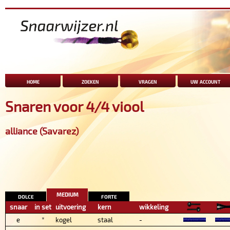
home
zoeken
vragen
uw account
Snaren voor 4/4 viool
alliance (Savarez)
medium
dolce
forte
snaar
in set
uitvoering
kern
wikkeling
e
*
kogel
staal
-