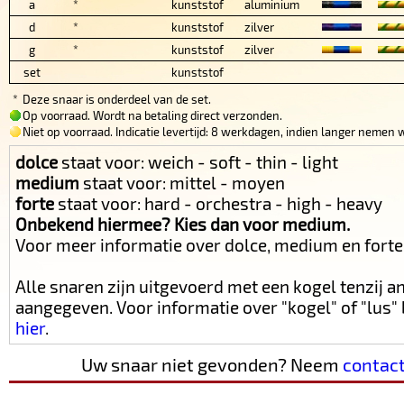
a
*
kunststof
aluminium
d
*
kunststof
zilver
g
*
kunststof
zilver
set
kunststof
*
Deze snaar is onderdeel van de set.
Op voorraad. Wordt na betaling direct verzonden.
Niet op voorraad. Indicatie levertijd: 8 werkdagen, indien langer nemen w
dolce
staat voor: weich - soft - thin - light
medium
staat voor: mittel - moyen
forte
staat voor: hard - orchestra - high - heavy
Onbekend hiermee? Kies dan voor medium.
Voor meer informatie over dolce, medium en fort
Alle snaren zijn uitgevoerd met een kogel tenzij 
aangegeven. Voor informatie over "kogel" of "lus
hier
.
Uw snaar niet gevonden? Neem
contac