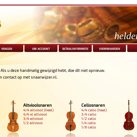
helde
vragen
uw account
betaalinformatie
voorwaarden
. Als u deze handmatig gewijzigd hebt, doe dit niet opnieuw.
n contact op met snaarwijzer.nl.
Altvioolsnaren
Cellosnaren
4/4 altviool (heel)
4/4 cello (heel)
4/4 xl altviool
3/4 cello
3/4 altviool
1/2 cello
1/2 altviool
1/4 cello
1/8 cello