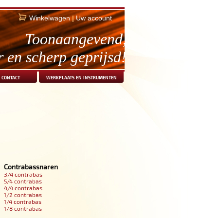
Winkelwagen
|
Uw account
Toonaangevend,
r en scherp geprijsd!
contact
werkplaats en instrumenten
Contrabassnaren
3/4 contrabas
5/4 contrabas
4/4 contrabas
1/2 contrabas
1/4 contrabas
1/8 contrabas