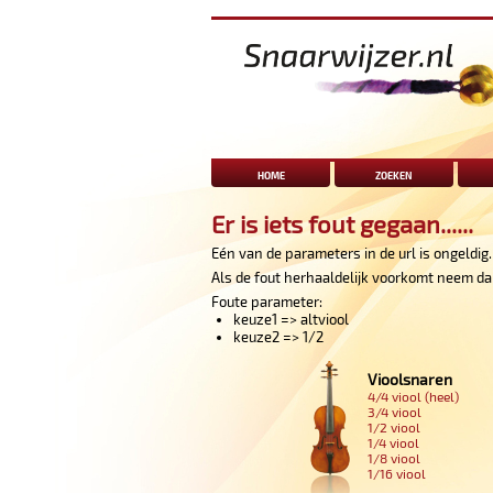
home
zoeken
Er is iets fout gegaan......
Eén van de parameters in de url is ongeldig
Als de fout herhaaldelijk voorkomt neem da
Foute parameter:
keuze1 => altviool
keuze2 => 1/2
Vioolsnaren
4/4 viool (heel)
3/4 viool
1/2 viool
1/4 viool
1/8 viool
1/16 viool