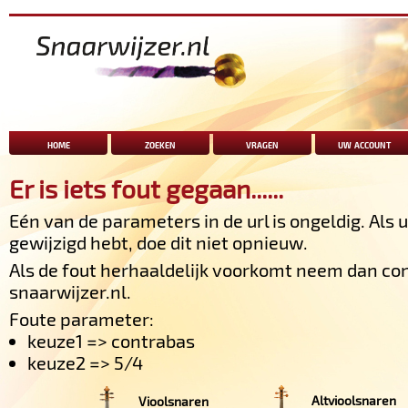
home
zoeken
vragen
uw account
Er is iets fout gegaan......
Eén van de parameters in de url is ongeldig. Als
gewijzigd hebt, doe dit niet opnieuw.
Als de fout herhaaldelijk voorkomt neem dan co
snaarwijzer.nl.
Foute parameter:
keuze1 => contrabas
keuze2 => 5/4
Altvioolsnaren
Vioolsnaren