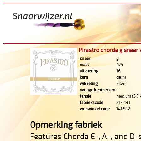
Pirastro chorda g snaar 
snaar
g
maat
4/4
uitvoering
16
kern
darm
wikkeling
zilver
overige kenmerken
--
tensie
medium (3.7 
fabriekscode
212.441
webwinkel code
141.902
Opmerking fabriek
Features Chorda E-, A-, and D-s