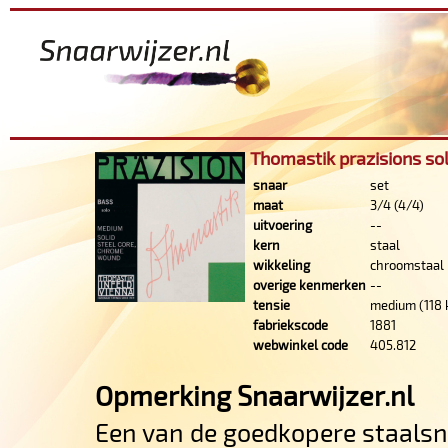
Thomastik prazisions so
snaar
set
maat
3/4 (4/4)
uitvoering
--
kern
staal
wikkeling
chroomstaal
overige kenmerken
--
tensie
medium (118 
fabriekscode
1881
webwinkel code
405.812
Opmerking Snaarwijzer.nl
Een van de goedkopere staalsnar