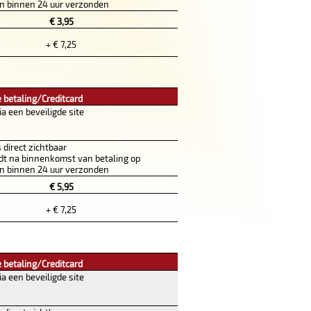
 binnen 24 uur verzonden
€ 3,95
+ € 7,25
 betaling/Creditcard
ia een beveiligde site
s direct zichtbaar
dt na binnenkomst van betaling op
 binnen 24 uur verzonden
€ 5,95
+ € 7,25
 betaling/Creditcard
ia een beveiligde site