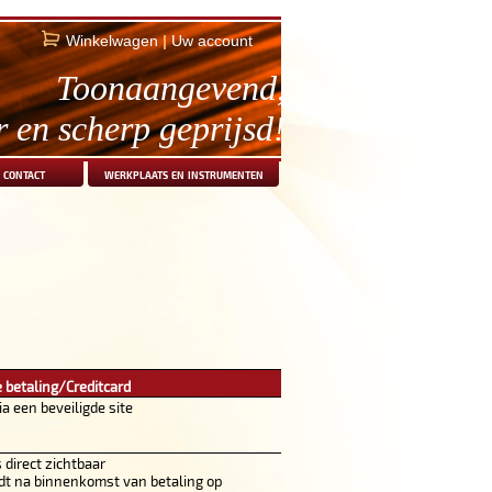
Winkelwagen
|
Uw account
Toonaangevend,
r en scherp geprijsd!
contact
werkplaats en instrumenten
 betaling/Creditcard
ia een beveiligde site
s direct zichtbaar
dt na binnenkomst van betaling op