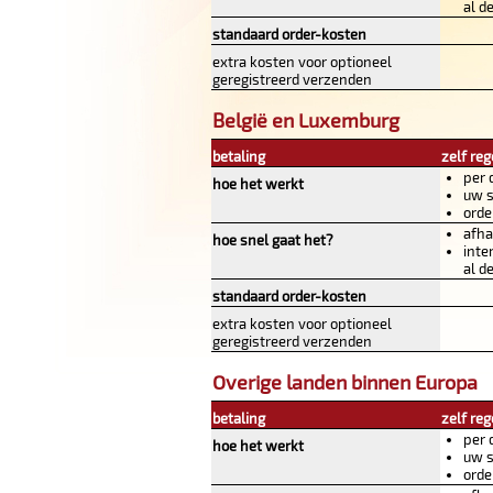
al d
standaard order-kosten
extra kosten voor optioneel
geregistreerd verzenden
België en Luxemburg
betaling
zelf reg
per 
hoe het werkt
uw s
orde
afha
hoe snel gaat het?
inte
al d
standaard order-kosten
extra kosten voor optioneel
geregistreerd verzenden
Overige landen binnen Europa
betaling
zelf reg
per 
hoe het werkt
uw s
orde