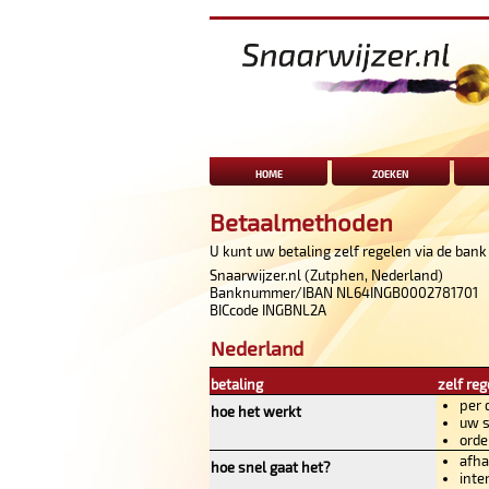
home
zoeken
Betaalmethoden
U kunt uw betaling zelf regelen via de bank
Snaarwijzer.nl (Zutphen, Nederland)
Banknummer/IBAN NL64INGB0002781701
BICcode INGBNL2A
Nederland
betaling
zelf reg
per 
hoe het werkt
uw s
orde
afha
hoe snel gaat het?
inte