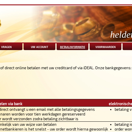
helde
vragen
uw account
betaalinformatie
voorwaarden
 of direct online betalen met uw creditcard of via iDEAL. Onze bankgegevens:
elen via bank
elektronische
direct ontvangt u een email met alle betalingsgegevens
betaling v
naren worden voor tien werkdagen gereserveerd
r wordt verzonden zodra betaling zichtbaar is
nkelijk van uw wijze van betalen
betaling i
rnetbankieren is het snelst - uw order wordt hierna gewoonlijk
order wor